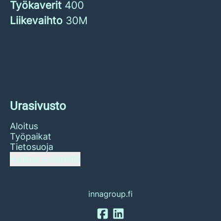
Työkaverit
400
Liikevaihto
30M
Urasivusto
Aloitus
Työpaikat
Tietosuoja
Hallitse evästeitä
innagroup.fi